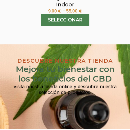
Indoor
9,00
€
-
55,00
€
SELECCIONAR
DESCUBRE NUESTRA TIENDA
Mejora tu bienestar con
los beneficios del CBD
Visita nuestra tienda online y descubre nuestra
selección de productos.